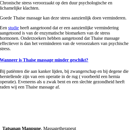
Chronische stress veroorzaakt op den duur psychologische en
lichamelijke klachten.
Goede Thaise massage kan deze stress aanzienlijk doen verminderen.
Een
studie
heeft aangetoond dat er een aanzienlijke vermindering
aangetoond is van de enzymatische biomarkers van de stress
hormonen. Onderzoekers hebben aangetoond dat Thaise massage
effectiever is dan het verminderen van de veroorzakers van psychische
stress.
Wanneer is Thaise massage minder geschikt?
Bij patiënten die aan kanker lijden, bij zwangerschap en bij degene die
herstellende zijn van een operatie in de rug ( voorbeeld een hernia
operatie). Eveneens als u zwak bent en een slechte gezondheid heeft
raden wij een Thaise massage af.
‘Mensen helpen hun eigen energie terug te
vinden. Ze weer in balans brengen. Dat is
mijn kracht én mijn missie.’.
‘REBALANCE’
Tatsanan Manpune
,
Massagetherapeut